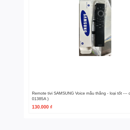
Remote tivi SAMSUNG Voice mẫu thẳng - loại tốt --- có hộp ( BN59-
01385A )
130.000 ₫