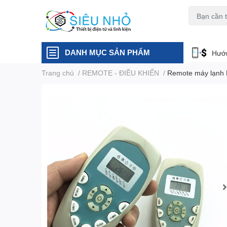
H6C
A23
DANH MỤC SẢN PHẨM
Hướn
Trang chủ
/
REMOTE - ĐIỀU KHIỂN
/
Remote máy lạnh