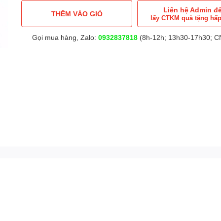
Liên hệ Admin đ
THÊM VÀO GIỎ
lấy CTKM quà tặng hấ
Gọi mua hàng, Zalo:
0932837818
(8h-12h; 13h30-17h30; CN