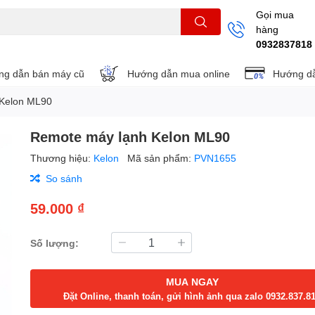
Gọi mua
hàng
THẺ NHỚ
KHUNG TREO
REMOTE
0932837818
g dẫn bán máy cũ
Hướng dẫn mua online
Hướng dẫ
 Kelon ML90
Remote máy lạnh Kelon ML90
Thương hiệu:
Kelon
Mã sản phẩm:
PVN1655
So sánh
59.000 ₫
Số lượng:
MUA NGAY
Đặt Online, thanh toán, gửi hình ảnh qua zalo 0932.837.8