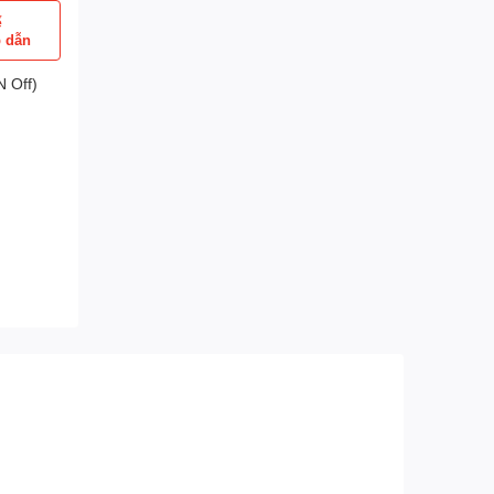
ể
p dẫn
 Off)