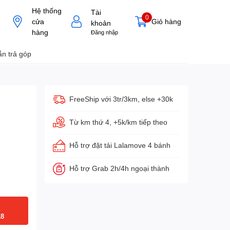
Hệ thống
Tài
0
cửa
Giỏ hàng
khoản
hàng
Đăng nhập
n trả góp
FreeShip với 3tr/3km, else +30k
Từ km thứ 4, +5k/km tiếp theo
Hỗ trợ đặt tải Lalamove 4 bánh
Hỗ trợ Grab 2h/4h ngoại thành
18