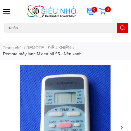
0
0
H6C
A23
THẺ NHỚ
KHUNG TREO
REMOTE
Trang chủ
/
REMOTE - ĐIỀU KHIỂN
/
Remote máy lạnh Midea ML95 - Nền xanh