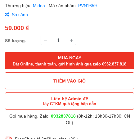
Thương hiệu:
Midea
Mã sản phẩm:
PVN1659
So sánh
59.000 ₫
Số lượng:
MUA NGAY
Đặt Online, thanh toán, gửi hình ảnh qua zalo 0932.837.818
THÊM VÀO GIỎ
Liên hệ Admin để
lấy CTKM quà tặng hấp dẫn
Gọi mua hàng, Zalo:
0932837818
(8h-12h; 13h30-17h30; CN
Off)
FreeShip với 3tr/3km, else +30k