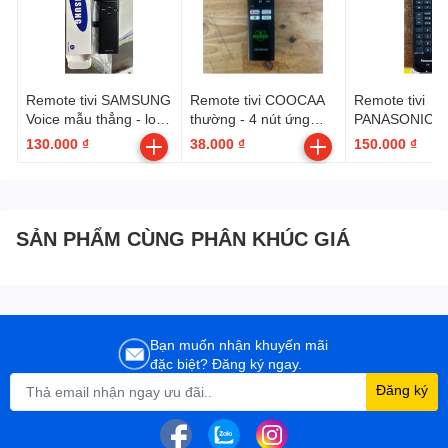
Remote tivi SAMSUNG
Remote tivi COOCAA
Remote tivi
Voice mẫu thẳng - loại
thường - 4 nút ứng
PANASONIC V
tốt --- có hộp ( BN59-
dụng
6 nút ứng dụn
130.000 ₫
38.000 ₫
150.000 ₫
01385A )
SẢN PHẨM CÙNG PHÂN KHÚC GIÁ
Bạn muốn nhận khuyến mãi
đặc biệt? Đăng ký ngay.
Đăng ký