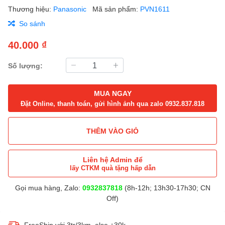
Thương hiệu:
Panasonic
Mã sản phẩm:
PVN1611
So sánh
40.000 ₫
Số lượng:
MUA NGAY
Đặt Online, thanh toán, gửi hình ảnh qua zalo 0932.837.818
THÊM VÀO GIỎ
Liên hệ Admin để
lấy CTKM quà tặng hấp dẫn
Gọi mua hàng, Zalo:
0932837818
(8h-12h; 13h30-17h30; CN
Off)
FreeShip với 3tr/3km, else +30k