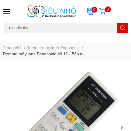
0
0
H6C
A23
THẺ NHỚ
KHUNG TREO
REMOTE
Trang chủ
/
Remote máy lạnh Panasonic
/
Remote máy lạnh Panasonic ML12 - Bản to