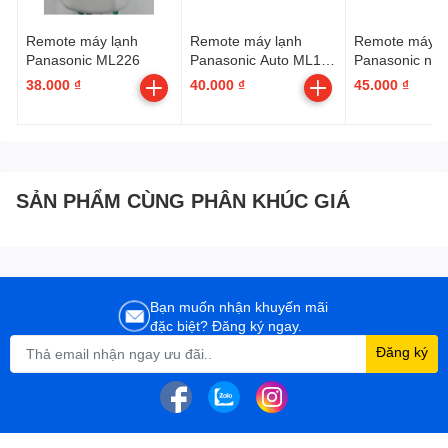
Remote máy lạnh
Remote máy lạnh
Remote máy l
Panasonic ML226
Panasonic Auto ML16
Panasonic nút
- Quiet
Econavi ML06 
38.000 ₫
40.000 ₫
45.000 ₫
có hộp | K-PN
SẢN PHẨM CÙNG PHÂN KHÚC GIÁ
Bạn muốn nhận khuyến mãi
đặc biệt? Đăng ký ngay.
Đăng ký