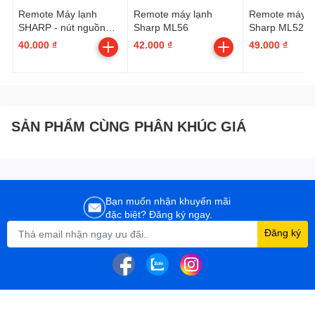
Remote Máy lạnh
Remote máy lạnh
Remote máy l
SHARP - nút nguồn
Sharp ML56
Sharp ML52
màu đỏ - comfort
40.000 ₫
42.000 ₫
49.000 ₫
SẢN PHẨM CÙNG PHÂN KHÚC GIÁ
Bạn muốn nhận khuyến mãi
đặc biệt? Đăng ký ngay.
Đăng ký