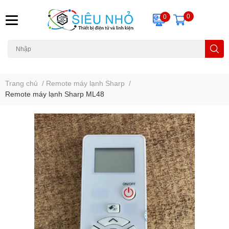
0
0
H6C
A23
THẺ NHỚ
KHUNG TREO
REMOTE
Trang chủ
/
Remote máy lạnh Sharp
/
Remote máy lạnh Sharp ML48