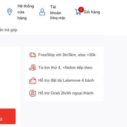
Hệ thống
Tài
0
cửa
Giỏ hàng
khoản
hàng
Đăng nhập
n trả góp
FreeShip với 3tr/3km, else +30k
Từ km thứ 4, +5k/km tiếp theo
Hỗ trợ đặt tải Lalamove 4 bánh
Hỗ trợ Grab 2h/4h ngoại thành
18