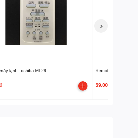
máy lạnh Toshiba ML29
Remote máy lạnh To
₫
59.000 ₫