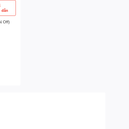
ể
p dẫn
 Off)