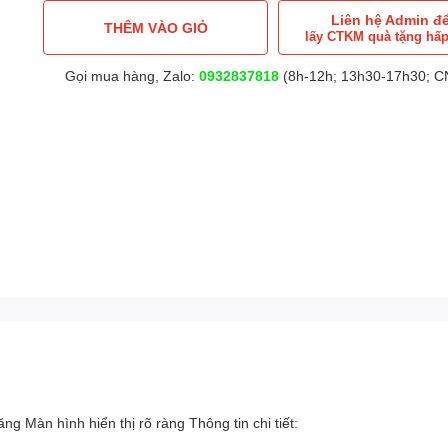
Liên hệ Admin đ
THÊM VÀO GIỎ
lấy CTKM quà tặng hấ
Gọi mua hàng, Zalo:
0932837818
(8h-12h; 13h30-17h30; CN
 Màn hình hiển thị rõ ràng Thông tin chi tiết: