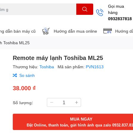
Gọi mua
hàng
THẺ NHỚ
KHUNG TREO
REMOTE
0932837818
g dẫn bán máy cũ
Hướng dẫn mua online
Hướng dẫ
h Toshiba ML25
Remote máy lạnh Toshiba ML25
Thương hiệu:
Toshiba
Mã sản phẩm:
PVN1613
So sánh
38.000 ₫
Số lượng:
MUA NGAY
Đặt Online, thanh toán, gửi hình ảnh qua zalo 0932.837.8