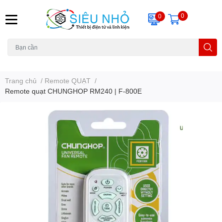
0
0
H6C
A23
THẺ NHỚ
KHUNG TREO
REMOTE
Trang chủ
/
Remote QUẠT
/
Remote quạt CHUNGHOP RM240 | F-800E