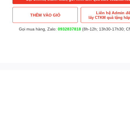
Liên hệ Admin đ
THÊM VÀO GIỎ
lấy CTKM quà tặng hấ
Gọi mua hàng, Zalo:
0932837818
(8h-12h; 13h30-17h30; CN