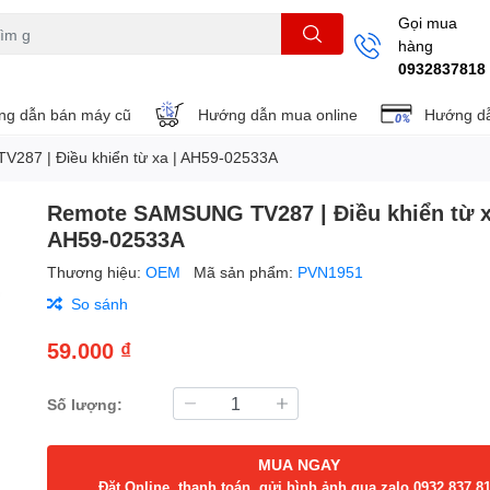
Gọi mua
hàng
THẺ NHỚ
KHUNG TREO
REMOTE
0932837818
g dẫn bán máy cũ
Hướng dẫn mua online
Hướng dẫ
87 | Điều khiển từ xa | AH59-02533A
Remote SAMSUNG TV287 | Điều khiển từ x
AH59-02533A
Thương hiệu:
OEM
Mã sản phẩm:
PVN1951
So sánh
59.000 ₫
Số lượng:
MUA NGAY
Đặt Online, thanh toán, gửi hình ảnh qua zalo 0932.837.8