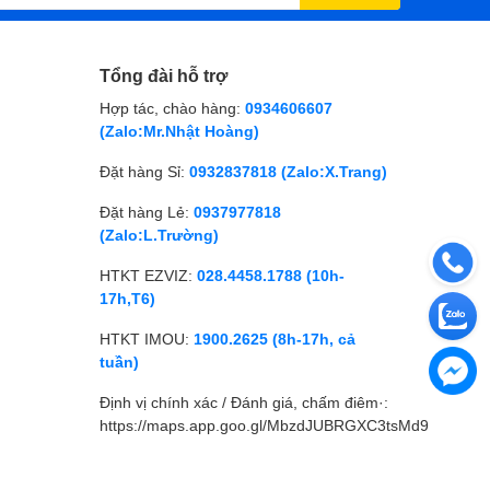
Tổng đài hỗ trợ
Hợp tác, chào hàng:
0934606607
(Zalo:Mr.Nhật Hoàng)
Đặt hàng Sỉ:
0932837818 (Zalo:X.Trang)
Đặt hàng Lẻ:
0937977818
(Zalo:L.Trường)
HTKT EZVIZ:
028.4458.1788 (10h-
17h,T6)
HTKT IMOU:
1900.2625 (8h-17h, cả
tuần)
Định vị chính xác / Đánh giá, chấm điêm·:
https://maps.app.goo.gl/MbzdJUBRGXC3tsMd9