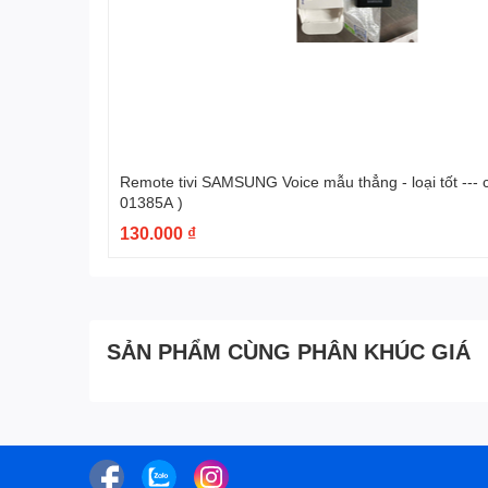
Remote tivi SAMSUNG Voice mẫu thẳng - loại tốt --- có hộp ( BN59-
01385A )
130.000 ₫
SẢN PHẨM CÙNG PHÂN KHÚC GIÁ