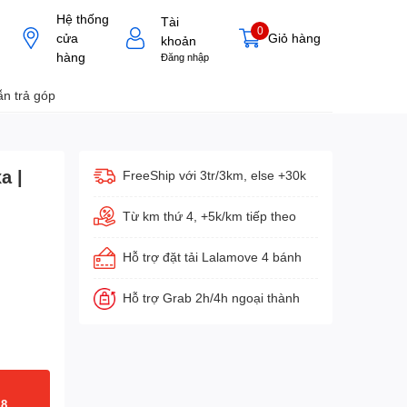
Hệ thống
Tài
0
cửa
Giỏ hàng
khoản
hàng
Đăng nhập
n trả góp
a |
FreeShip với 3tr/3km, else +30k
Từ km thứ 4, +5k/km tiếp theo
Hỗ trợ đặt tải Lalamove 4 bánh
Hỗ trợ Grab 2h/4h ngoại thành
18