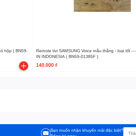
Remote tivi SAMSUNG Voice mẫu thẳng - loại tốt --- có hộp MADE
IN INDONESIA ( BN59-01385F )
140.000 ₫
Bạn muốn nhận khuyến mãi đặc biệt?
Đăng ký ngay.