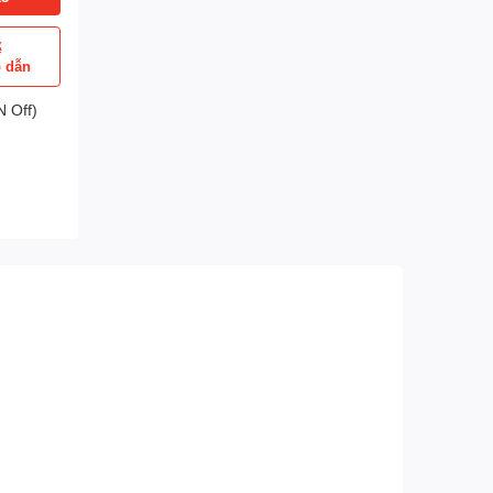
ể
p dẫn
 Off)