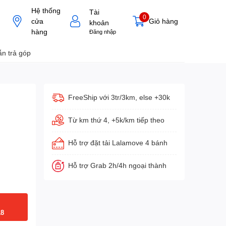
Hệ thống
Tài
0
cửa
Giỏ hàng
khoản
hàng
Đăng nhập
n trả góp
FreeShip với 3tr/3km, else +30k
Từ km thứ 4, +5k/km tiếp theo
Hỗ trợ đặt tải Lalamove 4 bánh
Hỗ trợ Grab 2h/4h ngoại thành
18