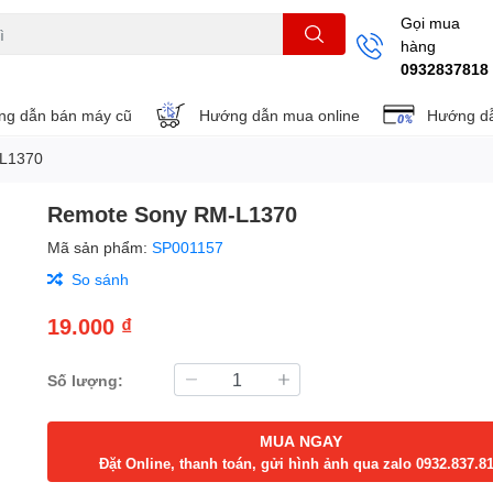
Gọi mua
hàng
THẺ NHỚ
KHUNG TREO
REMOTE
0932837818
g dẫn bán máy cũ
Hướng dẫn mua online
Hướng dẫ
L1370
Remote Sony RM-L1370
Mã sản phẩm:
SP001157
So sánh
19.000 ₫
Số lượng:
MUA NGAY
Đặt Online, thanh toán, gửi hình ảnh qua zalo 0932.837.8