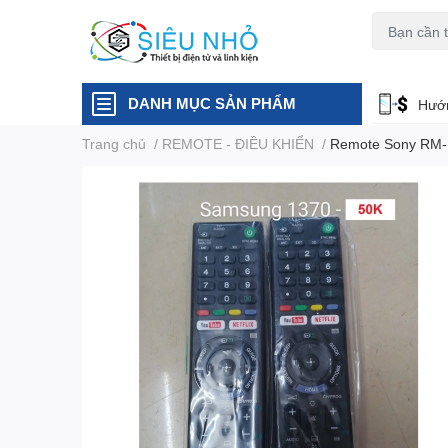
H6C
A23
DANH MỤC SẢN PHẨM
Hướn
Trang chủ
/
REMOTE - ĐIỀU KHIỂN
/
Remote Sony RM-