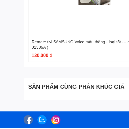
Remote tivi SAMSUNG Voice mẫu thẳng - loại tốt --- có hộp ( BN59-
01385A )
130.000 ₫
SẢN PHẨM CÙNG PHÂN KHÚC GIÁ