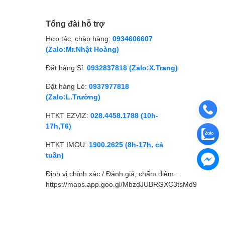
Tổng đài hỗ trợ
Hợp tác, chào hàng:
0934606607
(Zalo:Mr.Nhật Hoàng)
Đặt hàng Sỉ:
0932837818 (Zalo:X.Trang)
Đặt hàng Lẻ:
0937977818
(Zalo:L.Trường)
HTKT EZVIZ:
028.4458.1788 (10h-
17h,T6)
HTKT IMOU:
1900.2625 (8h-17h, cả
tuần)
Định vị chính xác / Đánh giá, chấm điêm·:
https://maps.app.goo.gl/MbzdJUBRGXC3tsMd9