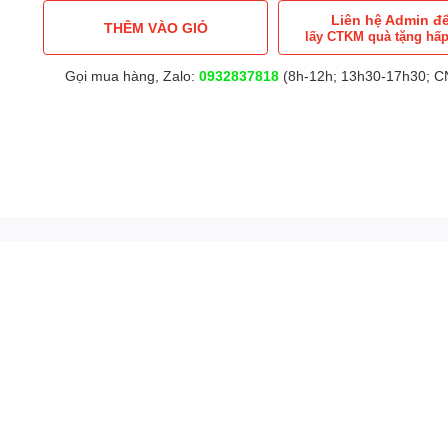
Liên hệ Admin đ
THÊM VÀO GIỎ
lấy CTKM quà tặng hấ
Gọi mua hàng, Zalo:
0932837818
(8h-12h; 13h30-17h30; CN