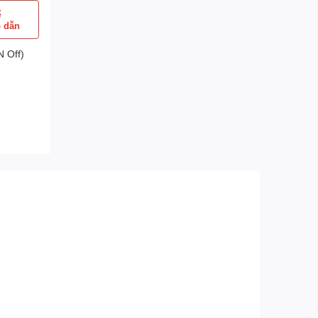
ể
p dẫn
 Off)