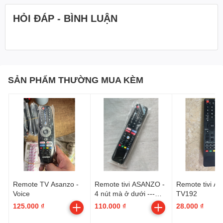
HỎI ĐÁP - BÌNH LUẬN
SẢN PHẨM THƯỜNG MUA KÈM
Remote TV Asanzo -
Remote tivi ASANZO -
Remote tivi 
Voice
4 nút mà ở dưới ---
TV192
netflix - youtube -
125.000 ₫
110.000 ₫
28.000 ₫
ggPlay - primevideo