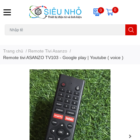
0
0
H6C
A23
THẺ NHỚ
KHUNG TREO
REMOTE
Trang chủ
/
Remote Tivi Asanzo
/
Remote tivi ASANZO TV103 - Google play | Youtube ( voice )