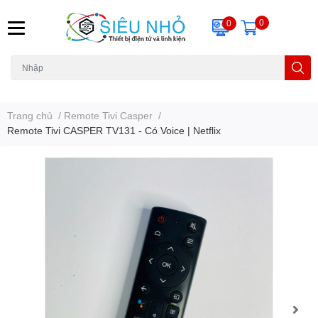
0
0
H6C
A23
THẺ NHỚ
KHUNG TREO
REMOTE
Trang chủ
/
Remote Tivi Casper
/
Remote Tivi CASPER TV131 - Có Voice | Netflix