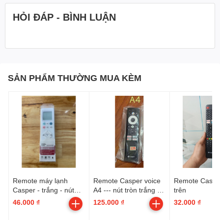
HỎI ĐÁP - BÌNH LUẬN
SẢN PHẨM THƯỜNG MUA KÈM
Remote máy lạnh
Remote Casper voice
Remote Casper
Casper - trắng - nút
A4 --- nút tròn trắng -
trên
vuông - ( FD-CP1018 )
4 nút dưới
46.000 ₫
125.000 ₫
32.000 ₫
H