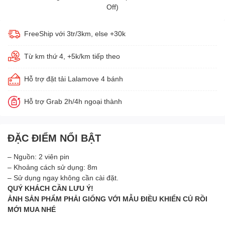
Off)
FreeShip với 3tr/3km, else +30k
Từ km thứ 4, +5k/km tiếp theo
Hỗ trợ đặt tải Lalamove 4 bánh
Hỗ trợ Grab 2h/4h ngoại thành
ĐẶC ĐIỂM NỔI BẬT
– Nguồn: 2 viên pin
– Khoảng cách sử dụng: 8m
– Sử dụng ngay không cần cài đặt.
QUÝ KHÁCH CẦN LƯU Ý!
ẢNH SẢN PHẨM PHẢI GIỐNG VỚI MẪU ĐIỀU KHIỂN CỦ RỒI
MỚI MUA NHÉ