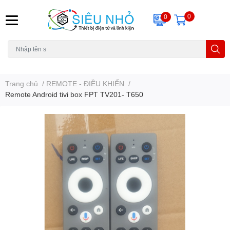
0
0
H6C
A23
THẺ NHỚ
KHUNG TREO
REMOTE
Trang chủ
/
REMOTE - ĐIỀU KHIỂN
/
Remote Android tivi box FPT TV201- T650