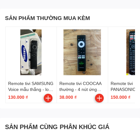
SẢN PHẨM THƯỜNG MUA KÈM
Remote tivi SAMSUNG
Remote tivi COOCAA
Remote tivi
Voice mẫu thẳng - loại
thường - 4 nút ứng
PANASONIC V
tốt --- có hộp ( BN59-
dụng
6 nút ứng dụn
130.000 ₫
38.000 ₫
150.000 ₫
01385A )
SẢN PHẨM CÙNG PHÂN KHÚC GIÁ