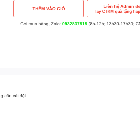
Liên hệ Admin đ
THÊM VÀO GIỎ
lấy CTKM quà tặng hấ
Gọi mua hàng, Zalo:
0932837818
(8h-12h; 13h30-17h30; CN
g cần cài đặt