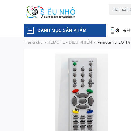
H6C
A23
DANH MỤC SẢN PHẨM
Hướn
Trang chủ
/
REMOTE - ĐIỀU KHIỂN
/
Remote tivi LG T