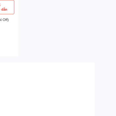
ể
p dẫn
 Off)