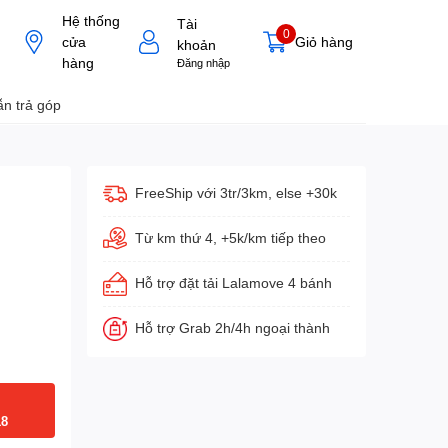
Hệ thống
Tài
0
cửa
Giỏ hàng
khoản
hàng
Đăng nhập
n trả góp
FreeShip với 3tr/3km, else +30k
Từ km thứ 4, +5k/km tiếp theo
Hỗ trợ đặt tải Lalamove 4 bánh
Hỗ trợ Grab 2h/4h ngoại thành
18