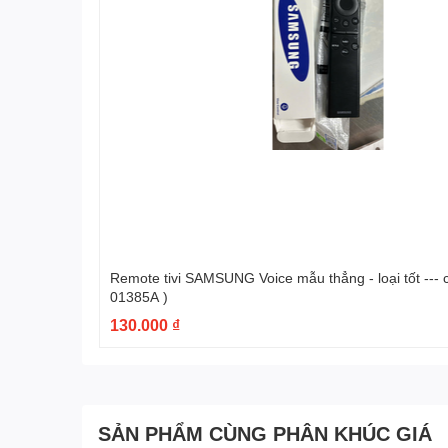
Remote tivi SAMSUNG Voice mẫu thẳng - loại tốt --- có hộp ( BN59-
01385A )
130.000 ₫
SẢN PHẨM CÙNG PHÂN KHÚC GIÁ