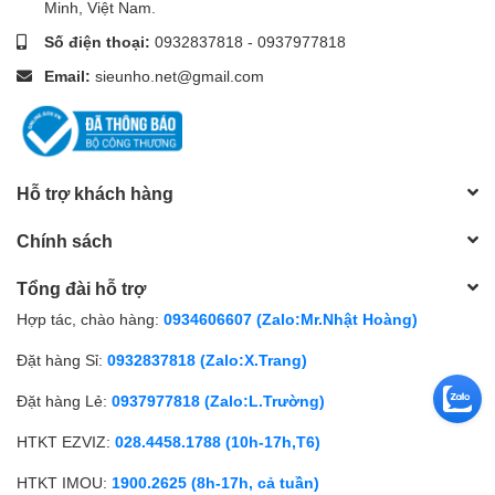
Minh, Việt Nam.
Số điện thoại:
0932837818
-
0937977818
Email:
sieunho.net@gmail.com
Hỗ trợ khách hàng
Chính sách
Tổng đài hỗ trợ
Hợp tác, chào hàng:
0934606607 (Zalo:Mr.Nhật Hoàng)
Đặt hàng Sỉ:
0932837818 (Zalo:X.Trang)
Đặt hàng Lẻ:
0937977818 (Zalo:L.Trường)
HTKT EZVIZ:
028.4458.1788 (10h-17h,T6)
HTKT IMOU:
1900.2625 (8h-17h, cả tuần)