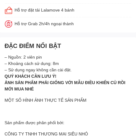
Hỗ trợ đặt tải Lalamove 4 bánh
Hỗ trợ Grab 2h/4h ngoại thành
ĐẶC ĐIỂM NỔI BẬT
– Nguồn: 2 viên pin
– Khoảng cách sử dụng: 8m
– Sử dụng ngay không cần cài đặt.
QUÝ KHÁCH CẦN LƯU Ý!
ẢNH SẢN PHẨM PHẢI GIỐNG VỚI MẪU ĐIỀU KHIỂN CỦ RỒI
MỚI MUA NHÉ
MỘT SỐ HÌNH ẢNH THỰC TẾ SẢN PHẨM
Sản phẩm được phân phối bởi:
CÔNG TY TNHH THƯƠNG MẠI SIÊU NHỎ