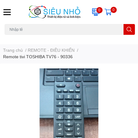
0
0
H6C
A23
THẺ NHỚ
KHUNG TREO
REMOTE
Trang chủ
/
REMOTE - ĐIỀU KHIỂN
/
Remote tivi TOSHIBA TV76 - 90336