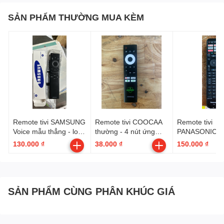
SẢN PHẨM THƯỜNG MUA KÈM
Remote tivi SAMSUNG
Remote tivi COOCAA
Remote tivi
Voice mẫu thẳng - loại
thường - 4 nút ứng
PANASONIC V
tốt --- có hộp ( BN59-
dụng
6 nút ứng dụn
130.000 ₫
38.000 ₫
150.000 ₫
01385A )
SẢN PHẨM CÙNG PHÂN KHÚC GIÁ