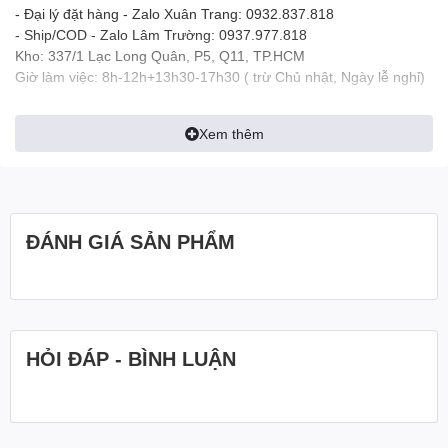
- Đại lý đặt hàng - Zalo Xuân Trang: 0932.837.818
- Ship/COD - Zalo Lâm Trường: 0937.977.818
Kho: 337/1 Lạc Long Quân, P5, Q11, TP.HCM
Giờ làm việc: 8h-12h+13h30-17h30 ( trừ Chủ nhật, Ngày lễ nghỉ)
Xem thêm
ĐÁNH GIÁ SẢN PHẨM
HỎI ĐÁP - BÌNH LUẬN