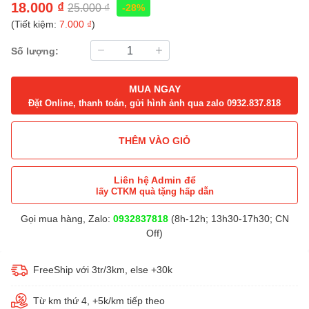
18.000 ₫
25.000 ₫
-28%
(Tiết kiệm:
7.000 ₫
)
Số lượng:
MUA NGAY
Đặt Online, thanh toán, gửi hình ảnh qua zalo 0932.837.818
THÊM VÀO GIỎ
Liên hệ Admin để
lấy CTKM quà tặng hấp dẫn
Gọi mua hàng, Zalo:
0932837818
(8h-12h; 13h30-17h30; CN
Off)
FreeShip với 3tr/3km, else +30k
Từ km thứ 4, +5k/km tiếp theo