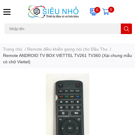
0
0
H6C
A23
THẺ NHỚ
KHUNG TREO
REMOTE
Trang chủ
/
Remote điều khiển giọng nói cho Đầu Thu
/
Remote ANDROID TV BOX VIETTEL TV261 TV360 (Xài chung mẫu
có chữ Viettel)