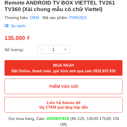
Remote ANDROID TV BOX VIETTEL TV261
TV360 (Xài chung mẫu có chữ Viettel)
Thương hiệu:
OEM
Mã sản phẩm:
PVN1923
So sánh
135.000 ₫
Số lượng:
MUA NGAY
Đặt Online, thanh toán, gửi hình ảnh qua zalo 0932.837.818
THÊM VÀO GIỎ
Liên hệ Admin để
lấy CTKM quà tặng hấp dẫn
Gọi mua hàng, Zalo:
0932837818
(8h-12h; 13h30-17h30; CN
Off)