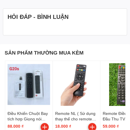
HỎI ĐÁP - BÌNH LUẬN
SẢN PHẨM THƯỜNG MUA KÈM
Điều Khiển Chuột Bay
Remote NL ( Sử dụng
Remote Điều K
tích hợp Giọng nói
thay thế cho remote
Đầu Thu TV27
G20s (Cái)
Vinabox A15 )
VTV | HD 323
88.000 ₫
18.000 ₫
59.000 ₫