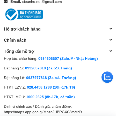
Email:
sieunho.net@gmail.com
Hỗ trợ khách hàng
Chính sách
Tổng đài hỗ trợ
Hợp tác, chào hàng:
0934606607 (Zalo:Mr.Nhật Hoàng)
Đặt hàng Sỉ:
0932837818 (Zalo:X.Trang)
Đặt hàng Lẻ:
0937977818 (Zalo:L.Trường)
HTKT EZVIZ:
028.4458.1788 (10h-17h,T6)
HTKT IMOU:
1900.2625 (8h-17h, cả tuần)
Định vị chính xác / Đánh giá, chấm điêm·:
https://maps.app.goo.gl/MbzdJUBRGXC3tsMd9