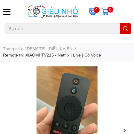
0
0
H6C
A23
THẺ NHỚ
KHUNG TREO
REMOTE
Trang chủ
/
REMOTE - ĐIỀU KHIỂN
/
Remote tivi XIAOMI TV215 - Netflix | Live | Có Voice