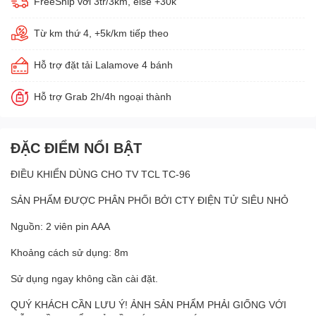
FreeShip với 3tr/3km, else +30k
Từ km thứ 4, +5k/km tiếp theo
Hỗ trợ đặt tải Lalamove 4 bánh
Hỗ trợ Grab 2h/4h ngoại thành
ĐẶC ĐIỂM NỔI BẬT
ĐIỀU KHIỂN DÙNG CHO TV TCL TC-96
SẢN PHẨM ĐƯỢC PHÂN PHỐI BỞI CTY ĐIỆN TỬ SIÊU NHỎ
Nguồn: 2 viên pin AAA
Khoảng cách sử dụng: 8m
Sử dụng ngay không cần cài đặt.
QUÝ KHÁCH CẦN LƯU Ý! ẢNH SẢN PHẨM PHẢI GIỐNG VỚI