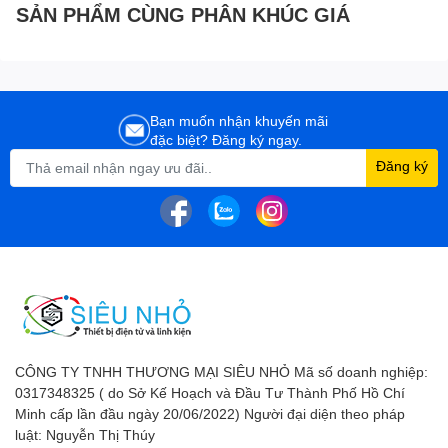
SẢN PHẨM CÙNG PHÂN KHÚC GIÁ
Bạn muốn nhận khuyến mãi
đặc biệt? Đăng ký ngay.
Đăng ký
CÔNG TY TNHH THƯƠNG MẠI SIÊU NHỎ Mã số doanh nghiệp:
0317348325 ( do Sở Kế Hoạch và Đầu Tư Thành Phố Hồ Chí
Minh cấp lần đầu ngày 20/06/2022) Người đại diện theo pháp
luật: Nguyễn Thị Thúy