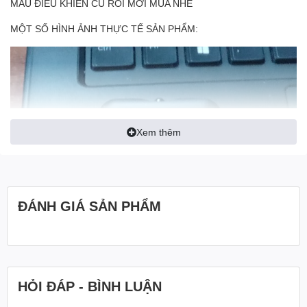
MẪU ĐIỀU KHIỂN CỦ RỒI MỚI MUA NHÉ
MỘT SỐ HÌNH ẢNH THỰC TẾ SẢN PHẨM:
Xem thêm
ĐÁNH GIÁ SẢN PHẨM
HỎI ĐÁP - BÌNH LUẬN