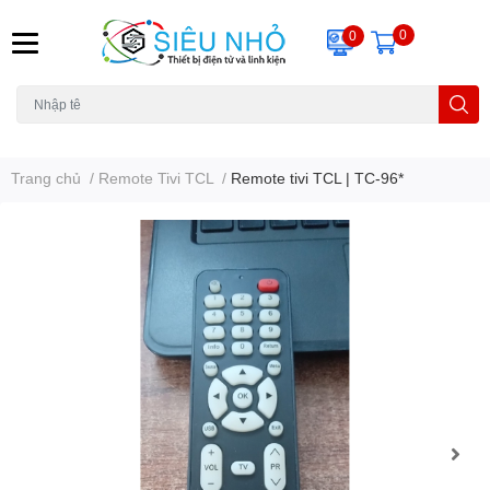
0
0
H6C
A23
THẺ NHỚ
KHUNG TREO
REMOTE
Trang chủ
/
Remote Tivi TCL
/
Remote tivi TCL | TC-96*