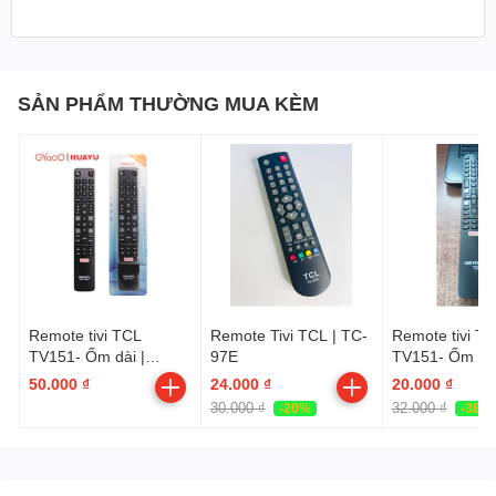
SẢN PHẨM THƯỜNG MUA KÈM
Remote tivi TCL
Remote Tivi TCL | TC-
Remote tivi T
TV151- Ốm dài |
97E
TV151- Ốm dài |
Netflix có hộp HUAYU
Netflix | Loại 
50.000 ₫
24.000 ₫
20.000 ₫
L1508+
30.000 ₫
32.000 ₫
-20%
-38%