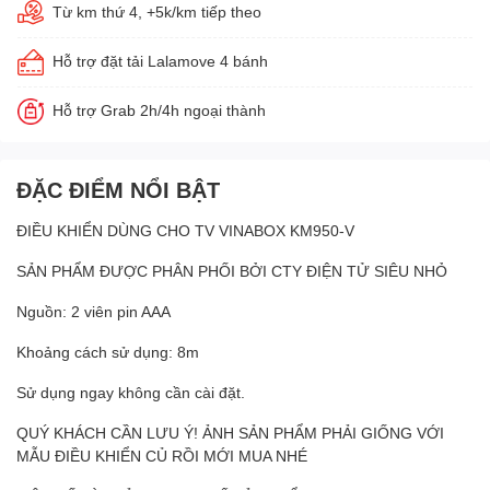
Từ km thứ 4, +5k/km tiếp theo
Hỗ trợ đặt tải Lalamove 4 bánh
Hỗ trợ Grab 2h/4h ngoại thành
ĐẶC ĐIỂM NỔI BẬT
ĐIỀU KHIỂN DÙNG CHO TV VINABOX KM950-V
SẢN PHẨM ĐƯỢC PHÂN PHỐI BỞI CTY ĐIỆN TỬ SIÊU NHỎ
Nguồn: 2 viên pin AAA
Khoảng cách sử dụng: 8m
Sử dụng ngay không cần cài đặt.
QUÝ KHÁCH CẦN LƯU Ý! ẢNH SẢN PHẨM PHẢI GIỐNG VỚI
MẪU ĐIỀU KHIỂN CỦ RỒI MỚI MUA NHÉ