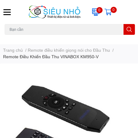
0
0
H6C
A23
THẺ NHỚ
KHUNG TREO
REMOTE
Trang chủ
/
Remote điều khiển giọng nói cho Đầu Thu
/
Remote Điều Khiển Đầu Thu VINABOX KM950-V