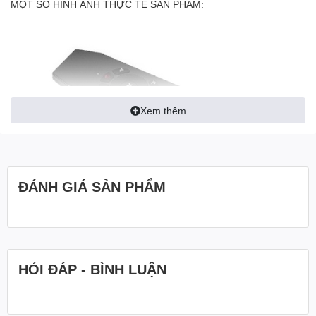
MỘT SỐ HÌNH ẢNH THỰC TẾ SẢN PHẨM:
Xem thêm
ĐÁNH GIÁ SẢN PHẨM
HỎI ĐÁP - BÌNH LUẬN