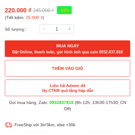
220.000 ₫
245.000 ₫
-10%
(Tiết kiệm:
25.000 ₫
)
Số lượng:
MUA NGAY
Đặt Online, thanh toán, gửi hình ảnh qua zalo 0932.837.818
THÊM VÀO GIỎ
Liên hệ Admin để
lấy CTKM quà tặng hấp dẫn
Gọi mua hàng, Zalo:
0932837818
(8h-12h; 13h30-17h30; CN
Off)
FreeShip với 3tr/3km, else +30k