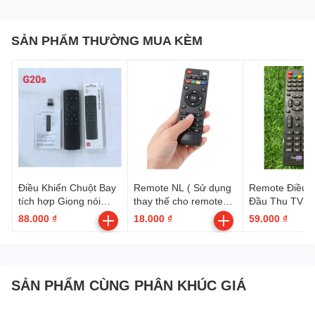
SẢN PHẨM THƯỜNG MUA KÈM
Điều Khiển Chuột Bay
Remote NL ( Sử dụng
Remote Điều K
tích hợp Giọng nói
thay thế cho remote
Đầu Thu TV27
G20s (Cái)
Vinabox A15 )
VTV | HD 323
88.000 ₫
18.000 ₫
59.000 ₫
SẢN PHẨM CÙNG PHÂN KHÚC GIÁ