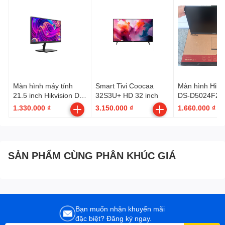
Màn hình máy tính
Smart Tivi Coocaa
Màn hình Hikvi
21.5 inch Hikvision DS-
32S3U+ HD 32 inch
DS-D5024F2-
D5022F2-1V2
1.330.000 ₫
3.150.000 ₫
1.660.000 ₫
SẢN PHẨM CÙNG PHÂN KHÚC GIÁ
Bạn muốn nhận khuyến mãi
đặc biệt? Đăng ký ngay.