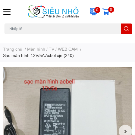
0
0
H6C
A23
THẺ NHỚ
KHUNG TREO
REMOTE
Trang chủ
/
Màn hình / TV / WEB CAM
/
Sạc màn hình 12V/5A Acbel xịn (240)