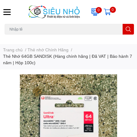
0
0
H6C
A23
THẺ NHỚ
KHUNG TREO
REMOTE
Trang chủ
/
Thẻ nhớ Chính Hãng
/
Thẻ Nhớ 64GB SANDISK (Hàng chính hãng | Đã VAT | Bảo hành 7
năm | Hộp 100c)