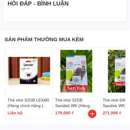
HỎI ĐÁP - BÌNH LUẬN
SẢN PHẨM THƯỜNG MUA KÈM
Thẻ nhớ 32GB LEXAR
Thẻ nhớ 32GB
Thẻ nhớ 64GB
(Hàng chính hãng |
Sandisk WK (Hàng
Sandisk WK (
Bảo hành 5 năm | Hộp
OEM | Bảo hành 2
OEM | Bảo hà
Liên hệ
178.000 ₫
271.000 ₫
50c)
năm | Block 10c)
năm | Block 10