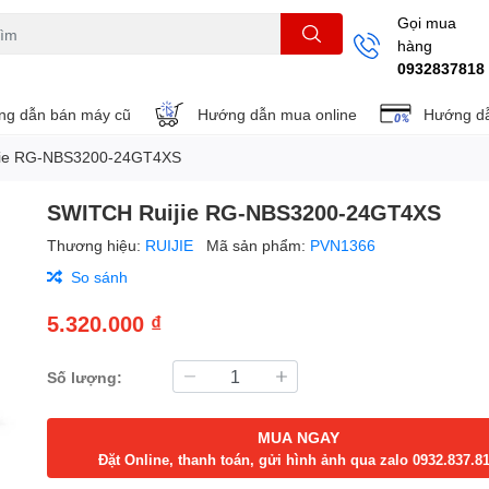
Gọi mua
hàng
THẺ NHỚ
KHUNG TREO
REMOTE
0932837818
g dẫn bán máy cũ
Hướng dẫn mua online
Hướng dẫ
jie RG-NBS3200-24GT4XS
SWITCH Ruijie RG-NBS3200-24GT4XS
Thương hiệu:
RUIJIE
Mã sản phẩm:
PVN1366
So sánh
5.320.000 ₫
Số lượng:
MUA NGAY
Đặt Online, thanh toán, gửi hình ảnh qua zalo 0932.837.8