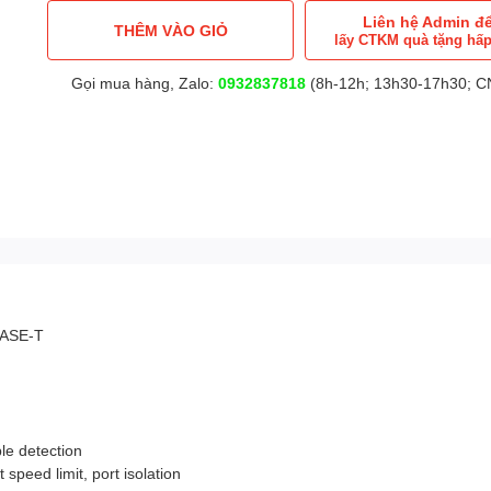
Liên hệ Admin đ
THÊM VÀO GIỎ
lấy CTKM quà tặng hấ
Gọi mua hàng, Zalo:
0932837818
(8h-12h; 13h30-17h30; CN
BASE-T
ble detection
speed limit, port isolation