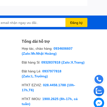
Đăng ký
Tổng đài hỗ trợ
Hợp tác, chào hàng:
0934606607
(Zalo:Mr.Nhật Hoàng)
Đặt hàng Sỉ:
0932837818 (Zalo:X.Trang)
Đặt hàng Lẻ:
0937977818
(Zalo:L.Trường)
HTKT EZVIZ:
028.4458.1788 (10h-
17h,T6)
HTKT IMOU:
1900.2625 (8h-17h, cả
tuần)