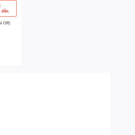
ể
p dẫn
 Off)