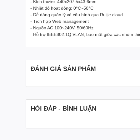
- Kích thước: 440x207.5x43.6mm
- Nhiệt độ hoạt động: 0°C~50°C
- Dễ dàng quản lý và cấu hình qua Ruijie cloud
- Tích hợp Web management
- Nguồn AC 100~240V, 50/60Hz
- Hỗ trợ IEEE802.1Q VLAN, bảo mật giữa các nhóm thiế
ĐÁNH GIÁ SẢN PHẨM
HỎI ĐÁP - BÌNH LUẬN