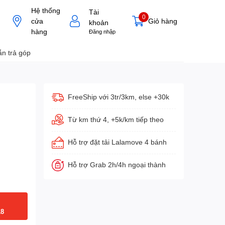
Hệ thống
Tài
0
cửa
Giỏ hàng
khoản
hàng
Đăng nhập
n trả góp
FreeShip với 3tr/3km, else +30k
Từ km thứ 4, +5k/km tiếp theo
Hỗ trợ đặt tải Lalamove 4 bánh
Hỗ trợ Grab 2h/4h ngoại thành
18