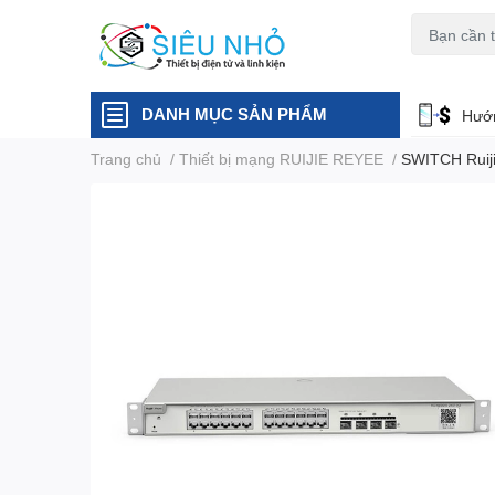
H6C
A23
DANH MỤC SẢN PHẨM
Hướn
Trang chủ
/
Thiết bị mạng RUIJIE REYEE
/
SWITCH Rui