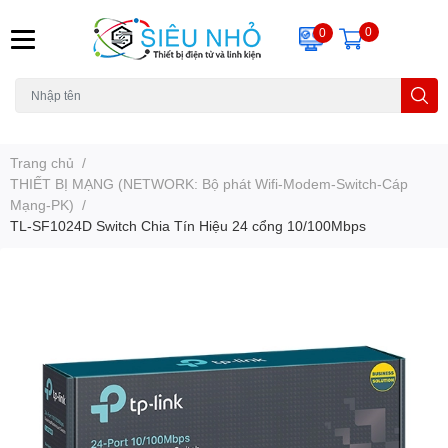
0
0
H6C
A23
THẺ NHỚ
KHUNG TREO
REMOTE
Trang chủ
/
THIẾT BỊ MẠNG (NETWORK: Bộ phát Wifi-Modem-Switch-Cáp
Mạng-PK)
/
TL-SF1024D Switch Chia Tín Hiệu 24 cổng 10/100Mbps