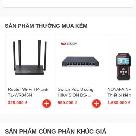
SẢN PHẨM THƯỜNG MUA KÈM
Router Wi-Fi TP-Link
Switch PoE 8 cổng
NOYAFA NF-82
TL-WR846N
HIKVISION DS-
Thiết bị kiểm t
3E1310P-EI/M
mạng
328.000 ₫
990.000 ₫
1.680.000 ₫
SẢN PHẨM CÙNG PHÂN KHÚC GIÁ