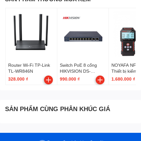
Router Wi-Fi TP-Link
Switch PoE 8 cổng
NOYAFA NF-82
TL-WR846N
HIKVISION DS-
Thiết bị kiểm t
3E1310P-EI/M
mạng
328.000 ₫
990.000 ₫
1.680.000 ₫
SẢN PHẨM CÙNG PHÂN KHÚC GIÁ