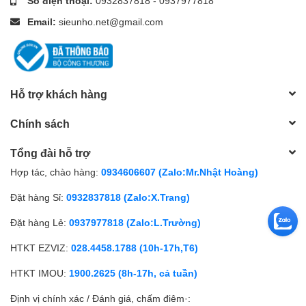
Số điện thoại:
0932837818
-
0937977818
Email:
sieunho.net@gmail.com
Hỗ trợ khách hàng
Chính sách
Tổng đài hỗ trợ
Hợp tác, chào hàng:
0934606607 (Zalo:Mr.Nhật Hoàng)
Đặt hàng Sỉ:
0932837818 (Zalo:X.Trang)
Đặt hàng Lẻ:
0937977818 (Zalo:L.Trường)
HTKT EZVIZ:
028.4458.1788 (10h-17h,T6)
HTKT IMOU:
1900.2625 (8h-17h, cả tuần)
Định vị chính xác / Đánh giá, chấm điêm·: