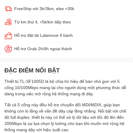
FreeShip với 3tr/3km, else +30k
Từ km thứ 4, +5k/km tiếp theo
Hỗ trợ đặt tải Lalamove 4 bánh
Hỗ trợ Grab 2h/4h ngoại thành
ĐẶC ĐIỂM NỔI BẬT
Thiết bị TL-SF1005D là bộ chia tín hiệu để bàn nhỏ gọn với 5
cổng 10/100Mbps mang lại cho người dùng một phương thức dễ
dàng trong việc mở rộng hệ thống mạng đi dây.
Tất cả 5 cổng này đều hỗ trợ chuyển đổi MDI/MDIX, giúp bạn
không còn lo lắng về vấn đề dây cáp lằng nhằng. Nổi bật với chế
độ full duplex, thiết bị này có thể xử lý dữ liệu với tốc độ lên đến
200Mbps là sự lựa chọn lý tưởng cho bạn khi muốn mở rộng hệ
thống mạng dây với hiệu suất cao.