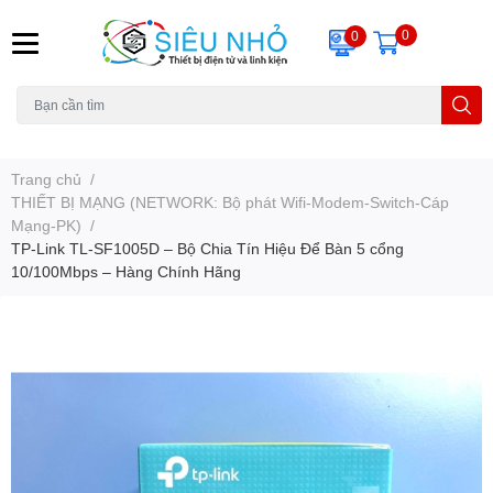
0
0
H6C
A23
THẺ NHỚ
KHUNG TREO
REMOTE
Trang chủ
/
THIẾT BỊ MẠNG (NETWORK: Bộ phát Wifi-Modem-Switch-Cáp
Mạng-PK)
/
TP-Link TL-SF1005D – Bộ Chia Tín Hiệu Để Bàn 5 cổng
10/100Mbps – Hàng Chính Hãng