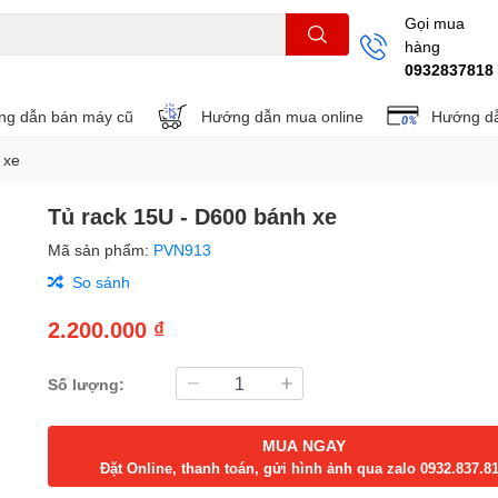
Gọi mua
hàng
THẺ NHỚ
KHUNG TREO
REMOTE
0932837818
g dẫn bán máy cũ
Hướng dẫn mua online
Hướng dẫ
 xe
Tủ rack 15U - D600 bánh xe
Mã sản phẩm:
PVN913
So sánh
2.200.000 ₫
Số lượng:
MUA NGAY
Đặt Online, thanh toán, gửi hình ảnh qua zalo 0932.837.8