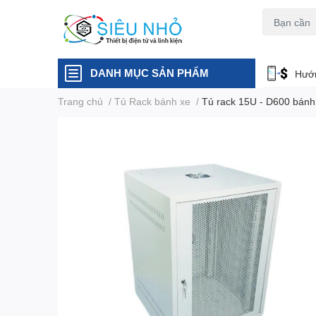
H6C
A23
DANH MỤC SẢN PHẨM
Hướn
Trang chủ
/
Tủ Rack bánh xe
/
Tủ rack 15U - D600 bánh