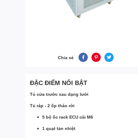
Chia sẻ
ĐẶC ĐIỂM NỔI BẬT
Tủ cửa trước sau dạng lưới
Tủ ráp - 2 ốp tháo rời
5 bộ ốc rack ECU cài M6
1 quạt tản nhiệt