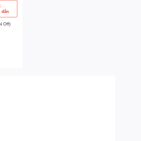
ể
p dẫn
 Off)