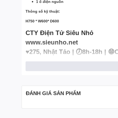
1 ổ điện nguồn
Thông số kỹ thuật:
H750 * W600* D600
CTY Điện Tử Siêu Nhỏ
www.sieunho.net
♥️275, Nhật Tảo | 🕖8h-18h | 😁
ĐÁNH GIÁ SẢN PHẨM