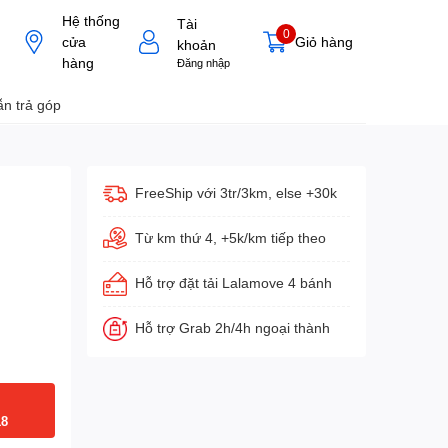
Hệ thống
Tài
0
cửa
Giỏ hàng
khoản
hàng
Đăng nhập
n trả góp
FreeShip với 3tr/3km, else +30k
Từ km thứ 4, +5k/km tiếp theo
Hỗ trợ đặt tải Lalamove 4 bánh
Hỗ trợ Grab 2h/4h ngoại thành
18