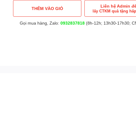
Liên hệ Admin đ
THÊM VÀO GIỎ
lấy CTKM quà tặng hấ
Gọi mua hàng, Zalo:
0932837818
(8h-12h; 13h30-17h30; CN