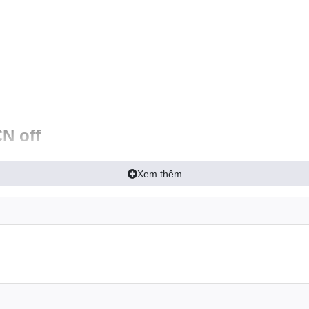
CN off
Xem thêm