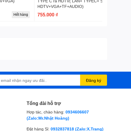
TV+VGA)
TYPE C ra HDTV( LAN+ TYPEC+ SD+ 2USB 3.0+2
HDTV+VGA+TF+AUDIO)
755.000 ₫
Hết hàng
Đăng ký
Tổng đài hỗ trợ
Hợp tác, chào hàng:
0934606607
(Zalo:Mr.Nhật Hoàng)
Đặt hàng Sỉ:
0932837818 (Zalo:X.Trang)