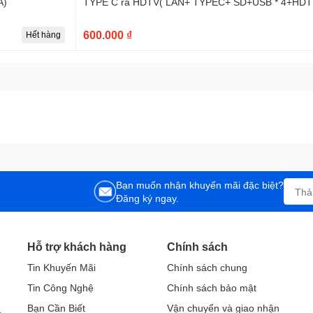
A)
TYPE C ra HDTV( LAN+ TYPEC+ SD+USB * 4+HD
600.000 ₫
Hết hàng
Bạn muốn nhận khuyến mãi đặc biệt?
Đăng ký ngay.
Hỗ trợ khách hàng
Chính sách
Tin Khuyến Mãi
Chính sách chung
Tin Công Nghệ
Chính sách bảo mật
h
Bạn Cần Biết
Vận chuyển và giao nhận