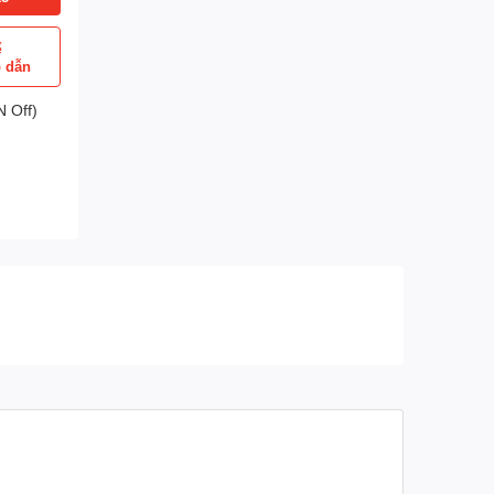
ể
p dẫn
 Off)