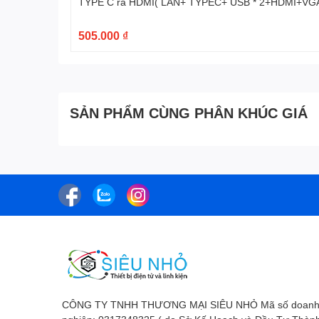
TYPE C ra HDMI( LAN+ TYPEC+ USB * 2+HDMI+VG
505.000 ₫
SẢN PHẨM CÙNG PHÂN KHÚC GIÁ
CÔNG TY TNHH THƯƠNG MẠI SIÊU NHỎ Mã số doan