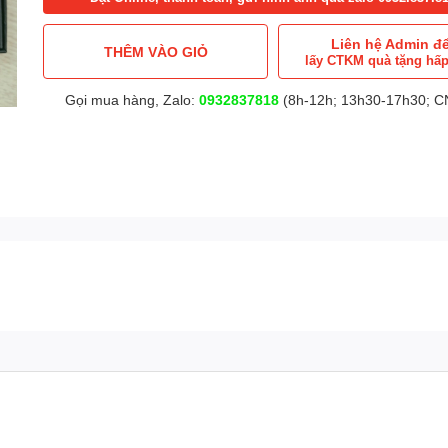
Liên hệ Admin đ
THÊM VÀO GIỎ
lấy CTKM quà tặng hấ
Gọi mua hàng, Zalo:
0932837818
(8h-12h; 13h30-17h30; CN