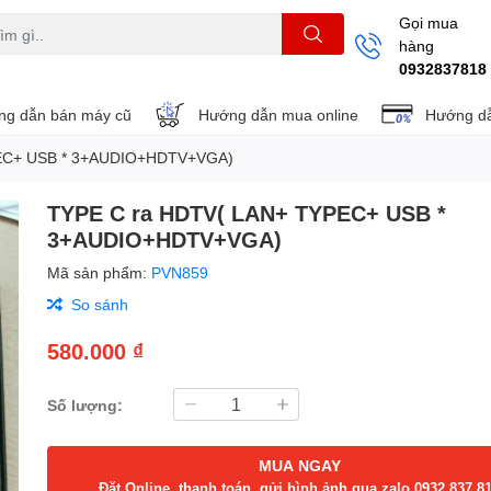
Gọi mua
hàng
THẺ NHỚ
KHUNG TREO
REMOTE
0932837818
g dẫn bán máy cũ
Hướng dẫn mua online
Hướng dẫ
EC+ USB * 3+AUDIO+HDTV+VGA)
TYPE C ra HDTV( LAN+ TYPEC+ USB *
3+AUDIO+HDTV+VGA)
Mã sản phẩm:
PVN859
So sánh
580.000 ₫
Số lượng:
MUA NGAY
Đặt Online, thanh toán, gửi hình ảnh qua zalo 0932.837.8