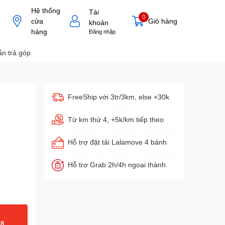
Hệ thống
Tài
0
cửa
Giỏ hàng
khoản
hàng
Đăng nhập
n trả góp
FreeShip với 3tr/3km, else +30k
Từ km thứ 4, +5k/km tiếp theo
Hỗ trợ đặt tải Lalamove 4 bánh
Hỗ trợ Grab 2h/4h ngoại thành
18