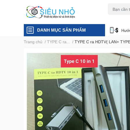
H6C
A23
DANH MỤC SẢN PHẨM
Hướn
Trang chủ
/
TYPE C ra...
/
TYPE C ra HDTV( LAN+ TYP