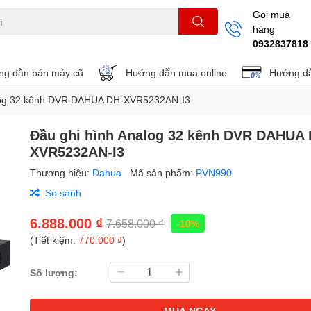
Gọi mua
hàng
THẺ NHỚ
KHUNG TREO
REMOTE
0932837818
g dẫn bán máy cũ
Hướng dẫn mua online
Hướng dẫ
alog 32 kênh DVR DAHUA DH-XVR5232AN-I3
Đầu ghi hình Analog 32 kênh DVR DAHUA 
XVR5232AN-I3
Thương hiệu:
Dahua
Mã sản phẩm:
PVN990
So sánh
6.888.000 ₫
7.658.000 ₫
-10%
(Tiết kiệm:
770.000 ₫
)
Số lượng:
MUA NGAY