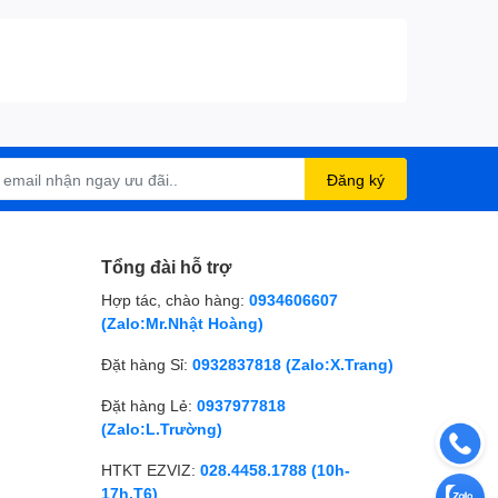
Đăng ký
Tổng đài hỗ trợ
Hợp tác, chào hàng:
0934606607
(Zalo:Mr.Nhật Hoàng)
Đặt hàng Sỉ:
0932837818 (Zalo:X.Trang)
Đặt hàng Lẻ:
0937977818
(Zalo:L.Trường)
HTKT EZVIZ:
028.4458.1788 (10h-
17h,T6)