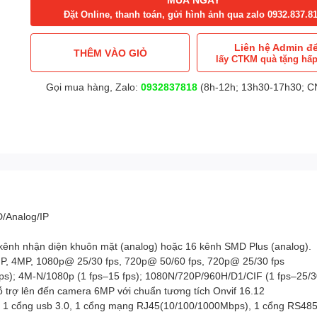
Đặt Online, thanh toán, gửi hình ảnh qua zalo 0932.837.8
Liên hệ Admin đ
THÊM VÀO GIỎ
lấy CTKM quà tặng hấ
Gọi mua hàng, Zalo:
0932837818
(8h-12h; 13h30-17h30; CN
D/Analog/IP
2 kênh nhận diện khuôn mặt (analog) hoặc 16 kênh SMD Plus (analog).
MP, 4MP, 1080p@ 25/30 fps, 720p@ 50/60 fps, 720p@ 25/30 fps
fps); 4M-N/1080p (1 fps–15 fps); 1080N/720P/960H/D1/CIF (1 fps–25/3
hỗ trợ lên đến camera 6MP với chuẩn tương tích Onvif 16.12
0, 1 cổng usb 3.0, 1 cổng mạng RJ45(10/100/1000Mbps), 1 cổng RS485,