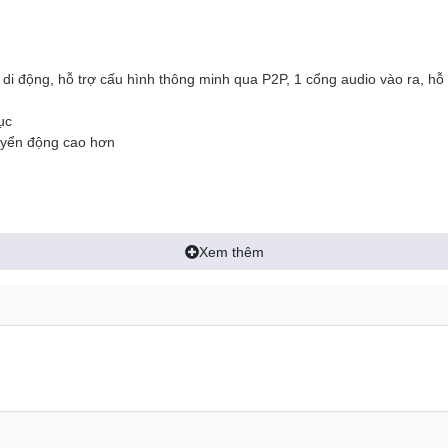
ị di động, hỗ trợ cấu hình thông minh qua P2P, 1 cổng audio vào ra, hỗ 
ục
huyển động cao hơn
Xem thêm