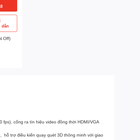
18
ể
p dẫn
 Off)
0 fps), cổng ra tín hiệu video đồng thời HDMI/VGA
 hỗ trợ điều kiển quay quét 3D thông minh với giao