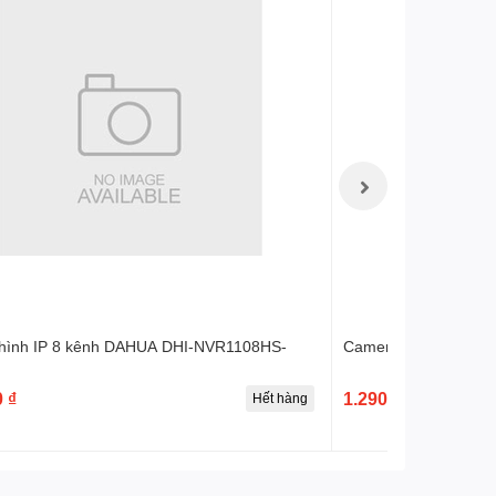
 hình IP 8 kênh DAHUA DHI-NVR1108HS-
Camera IP DAHUA I
 ₫
1.290.000 ₫
Hết hàng