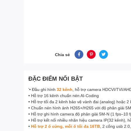
Chia sẻ
ĐẶC ĐIỂM NỔI BẬT
'• Đầu ghi hình
32 kênh
, hỗ trợ camera HDCVI/TVI/AH
• Hỗ trợ 16 kênh chuẩn nén AI-Coding
• Hỗ trợ tối đa 2 kênh bảo vệ vành đai (analog) hoặc 
• Chuẩn nén hình ảnh H265+/H265 với độ phân giải 5
• Hỗ trợ ghi hình camera độ phân giải 5M-N (1 fps–10 
• Hỗ trợ kết nối nhiều nhãn hiệu camera IP(32 kênh), 
•
Hỗ trợ 2 ổ cứng, mỗi ổ tối đa 16TB
, 2 cổng usb 2.