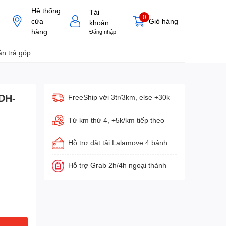
Hệ thống
Tài
0
cửa
Giỏ hàng
khoản
hàng
Đăng nhập
n trả góp
DH-
FreeShip với 3tr/3km, else +30k
Từ km thứ 4, +5k/km tiếp theo
Hỗ trợ đặt tải Lalamove 4 bánh
Hỗ trợ Grab 2h/4h ngoại thành