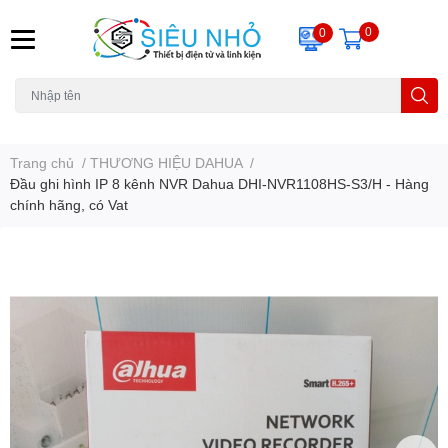
0
0
H6C
A23
THẺ NHỚ
KHUNG TREO
REMOTE
Trang chủ
/
THƯƠNG HIỆU DAHUA
/
Đầu ghi hình IP 8 kênh NVR Dahua DHI-NVR1108HS-S3/H - Hàng
chính hãng, có Vat