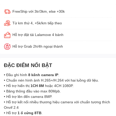
FreeShip với 3tr/3km, else +30k
Từ km thứ 4, +5k/km tiếp theo
Hỗ trợ đặt tải Lalamove 4 bánh
Hỗ trợ Grab 2h/4h ngoại thành
ĐẶC ĐIỂM NỔI BẬT
• Đầu ghi hình
8 kênh camera IP
.
• Chuẩn nén hình ảnh H.265+/H.264 với hai luồng dữ liệu.
• Hỗ trợ hiển thị
1CH 8M
hoặc 4CH 1080P.
• Băng thông đầu vào max 80Mpb.
• Hỗ trợ lên đến camera 8MP.
• Hỗ trợ kết nối nhiều thương hiệu camera với chuẩn tương thích
Onvif 2.4
• Hỗ trợ
1 ổ cứng 8TB
.