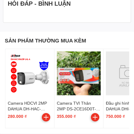
HỎI ĐÁP - BÌNH LUẬN
SẢN PHẨM THƯỜNG MUA KÈM
Camera HDCVI 2MP
Camera TVI Thân
Đầu ghi hình I
DAHUA DH-HAC-
2MP DS-2CE16D0T-
DAHUA DHI-
B1A21P-U-IL-A
LPTS (3.6MM) (đàm
NVR1108HS-S
280.000 ₫
355.000 ₫
750.000 ₫
H
thoại 2 chiều khi dùng
đầu XT)