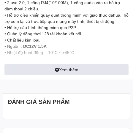
• 2 usd 2.0, 1 cổng RJ4(10/100M), 1 cổng audio vào ra hỗ trợ
đàm thoại 2 chiều.
• Hỗ trợ điều khiển quay quét thông minh với giao thức dahua, hỗ
trợ xem lại và trực tiếp qua mạng máy tính, thiết bị di động
• Hỗ trợ cấu hình thông minh qua P2P.
• Quản lý đồng thời 128 tài khoản kết nối.
• Chất liệu kim loại.
• Nguồn :
DC12V 1.5A
• Nhiệt độ hoạt động : -10°C ~ +45°C.
Sản phẩm được phân phối bởi: CÔNG TY TNHH THƯƠNG MẠI
SIÊU NHỎ
Xem thêm
- Ship/COD - Zalo Xuân Trang:
0932.837.818
- Đại lý đặt hàng - Zalo Lâm Trường:
0937.977.818
ĐÁNH GIÁ SẢN PHẨM
Kho: 337/1 Lạc Long Quân, P5, Q11, TP.HCM
Giờ làm việc: 8h-12h+13h30-17h30 ( trừ Chủ nhật, Ngày lễ nghỉ)