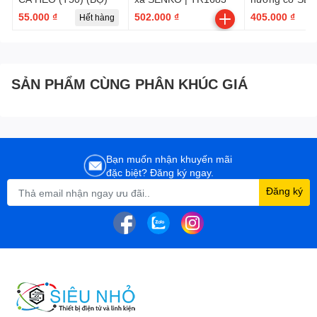
TD105
55.000 ₫
502.000 ₫
405.000 ₫
Hết hàng
SẢN PHẨM CÙNG PHÂN KHÚC GIÁ
Bạn muốn nhận khuyến mãi
đặc biệt? Đăng ký ngay.
Đăng ký