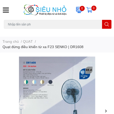
0
0
H6C
A23
THẺ NHỚ
KHUNG TREO
REMOTE
Trang chủ
/
QUẠT
/
Quạt đứng điều khiển từ xa F23 SENKO | DR1608