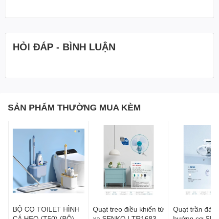
HỎI ĐÁP - BÌNH LUẬN
SẢN PHẨM THƯỜNG MUA KÈM
BỘ CỌ TOILET HÌNH
Quạt treo điều khiển từ
Quạt trần đảo
CÁ HEO (T50) (BỘ)
xa SENKO | TR1683
hướng cơ SEN