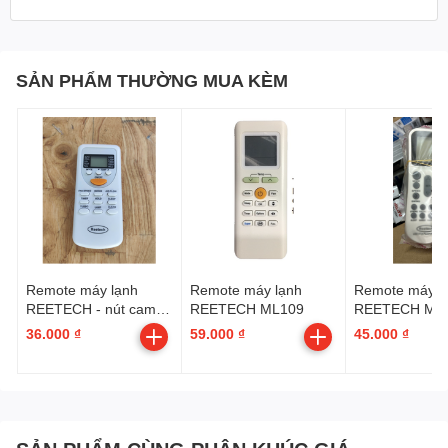
SẢN PHẨM THƯỜNG MUA KÈM
Remote máy lạnh
Remote máy lạnh
Remote máy l
REETECH - nút cam
REETECH ML109
REETECH ML
tam giác
36.000 ₫
59.000 ₫
45.000 ₫