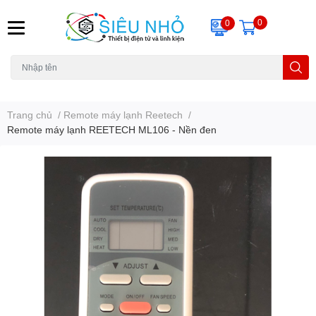
0
0
H6C
A23
THẺ NHỚ
KHUNG TREO
REMOTE
Trang chủ
/
Remote máy lạnh Reetech
/
Remote máy lạnh REETECH ML106 - Nền đen