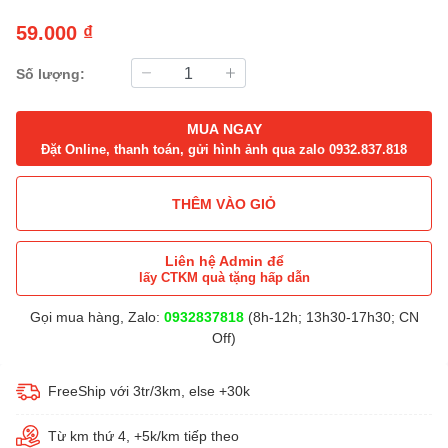
59.000 ₫
Số lượng:
MUA NGAY
Đặt Online, thanh toán, gửi hình ảnh qua zalo 0932.837.818
THÊM VÀO GIỎ
Liên hệ Admin để
lấy CTKM quà tặng hấp dẫn
Gọi mua hàng, Zalo:
0932837818
(8h-12h; 13h30-17h30; CN
Off)
FreeShip với 3tr/3km, else +30k
Từ km thứ 4, +5k/km tiếp theo