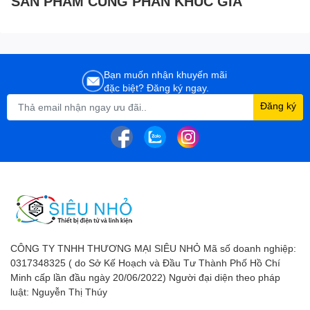
SẢN PHẨM CÙNG PHÂN KHÚC GIÁ
Bạn muốn nhận khuyến mãi
đặc biệt? Đăng ký ngay.
Đăng ký
CÔNG TY TNHH THƯƠNG MẠI SIÊU NHỎ Mã số doanh nghiệp:
0317348325 ( do Sở Kế Hoạch và Đầu Tư Thành Phố Hồ Chí
Minh cấp lần đầu ngày 20/06/2022) Người đại diện theo pháp
luật: Nguyễn Thị Thúy