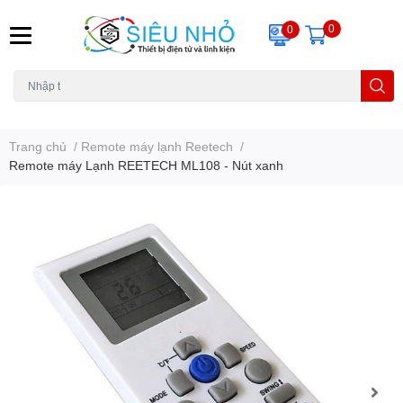
0
0
H6C
A23
THẺ NHỚ
KHUNG TREO
REMOTE
Trang chủ
/
Remote máy lạnh Reetech
/
Remote máy Lạnh REETECH ML108 - Nút xanh