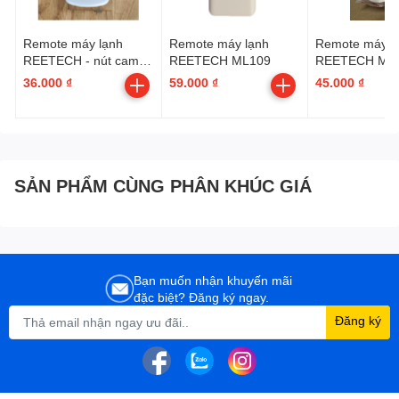
Remote máy lạnh
Remote máy lạnh
Remote máy l
REETECH - nút cam
REETECH ML109
REETECH ML
tam giác
36.000 ₫
59.000 ₫
45.000 ₫
SẢN PHẨM CÙNG PHÂN KHÚC GIÁ
Bạn muốn nhận khuyến mãi
đặc biệt? Đăng ký ngay.
Đăng ký