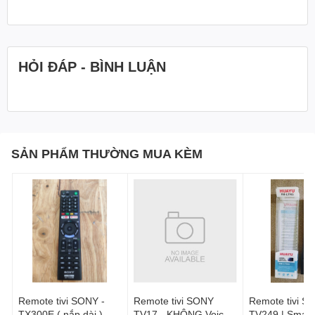
HỎI ĐÁP - BÌNH LUẬN
SẢN PHẨM THƯỜNG MUA KÈM
Remote tivi SONY -
Remote tivi SONY
Remote tivi S
TX300E ( nắp dài )
TV17 - KHÔNG Voice |
TV249 | Smart