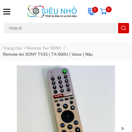
0
0
H6C
A23
THẺ NHỚ
KHUNG TREO
REMOTE
Trang chủ
/
Remote Tivi SONY
/
Remote tivi SONY TV15 | TX-600U | Voice | Nâu