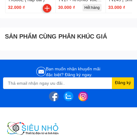
TX900U
RM-L1165
32.000 ₫
30.000 ₫
33.000 ₫
Hết hàng
SẢN PHẨM CÙNG PHÂN KHÚC GIÁ
Bạn muốn nhận khuyến mãi
đặc biệt? Đăng ký ngay.
Đăng ký