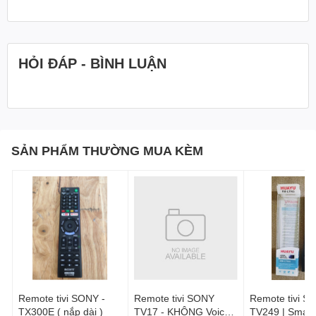
HỎI ĐÁP - BÌNH LUẬN
SẢN PHẨM THƯỜNG MUA KÈM
Remote tivi SONY -
Remote tivi SONY
Remote tivi S
TX300E ( nắp dài )
TV17 - KHÔNG Voice |
TV249 | Smart