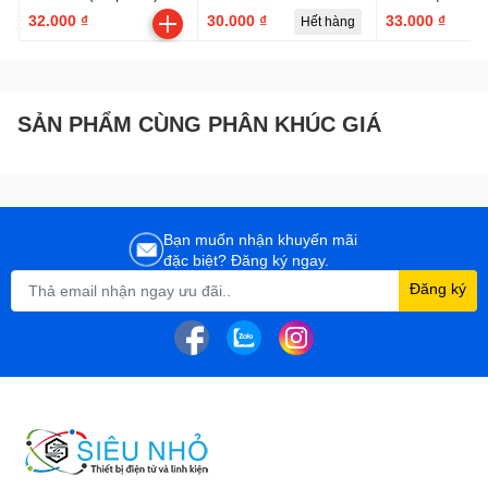
TX900U
RM-L1165
32.000 ₫
30.000 ₫
33.000 ₫
Hết hàng
SẢN PHẨM CÙNG PHÂN KHÚC GIÁ
Bạn muốn nhận khuyến mãi
đặc biệt? Đăng ký ngay.
Đăng ký