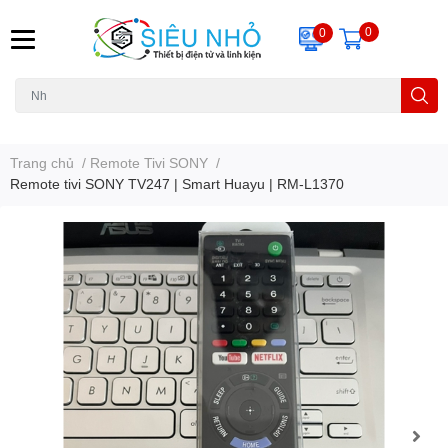
0
0
H6C
A23
THẺ NHỚ
KHUNG TREO
REMOTE
Trang chủ
/
Remote Tivi SONY
/
Remote tivi SONY TV247 | Smart Huayu | RM-L1370