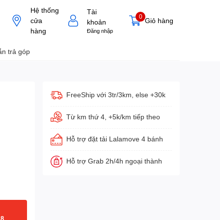
Hệ thống
Tài
0
cửa
Giỏ hàng
khoản
hàng
Đăng nhập
n trả góp
FreeShip với 3tr/3km, else +30k
Từ km thứ 4, +5k/km tiếp theo
Hỗ trợ đặt tải Lalamove 4 bánh
Hỗ trợ Grab 2h/4h ngoại thành
18