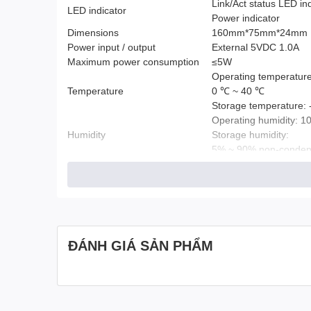
Link/Act status LED ind
LED indicator
Power indicator
Dimensions
160mm*75mm*24mm
Power input / output
External 5VDC 1.0A
Maximum power consumption
≤5W
Operating temperature
Temperature
0 ℃ ~ 40 ℃
Storage temperature:
Operating humidity: 
Humidity
Storage humidity:
5% ~ 90% non-conden
ĐÁNH GIÁ SẢN PHẨM