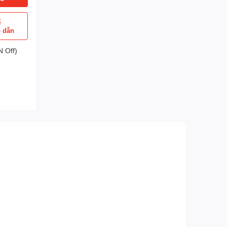
ể
p dẫn
 Off)