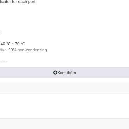
icator for each port,
:
 -40 ℃ ~ 70 ℃
10% ~ 90% non-condensing
sing
Xem thêm