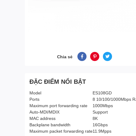
Chia sẻ
ĐẶC ĐIỂM NỔI BẬT
Model
ES108GD
Ports
8 10/100/1000Mbps RJ
Maximum port forwarding rate
1000Mbps
Auto-MDI/MDIX
Support
MAC address
8K
Backplane bandwidth
16Gbps
Maximum packet forwarding rate
11.9Mpps