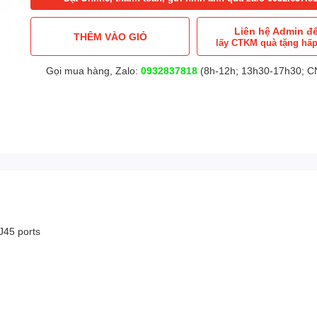
Liên hệ Admin đ
THÊM VÀO GIỎ
lấy CTKM quà tặng hấ
Gọi mua hàng, Zalo:
0932837818
(8h-12h; 13h30-17h30; CN
45 ports