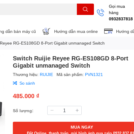
Gọi mua
hàng
THẺ NHỚ
KHUNG TREO
REMOTE
0932837818
g dẫn bán máy cũ
Hướng dẫn mua online
Hướng dẫ
e Reyee RG-ES108GD 8-Port Gigabit unmanaged Switch
Switch Ruijie Reyee RG-ES108GD 8-Port
Gigabit unmanaged Switch
Thương hiệu:
RUIJIE
Mã sản phẩm:
PVN1321
So sánh
485.000 ₫
Số lượng:
MUA NGAY
Đặt Online, thanh toán, gửi hình ảnh qua zalo 0932.837.8